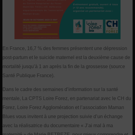
En France, 16,7 % des femmes présentent une dépression
post-partum et le suicide maternel est la deuxième cause de
mortalité jusqu’à 1 an après la fin de la grossesse (source
Santé Publique France).
Dans le cadre des semaines d’information sur la santé
mentale, La CPTS Loire Forez, en partenariat avec le CH du
Forez, Loire Forez Agglomération et l’association Maman
Blues vous invitent à une projection suivie d’un échange
avec la réalisatrice du documentaire « J’ai mal à ma
maternité » de Marie BETBEZE, pour mieux comprendre et