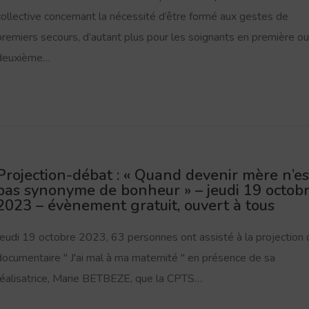
collective concernant la nécessité d’être formé aux gestes de
premiers secours, d’autant plus pour les soignants en première ou
deuxième…
Projection-débat : « Quand devenir mère n’es
pas synonyme de bonheur » – jeudi 19 octob
2023 – évènement gratuit, ouvert à tous
Jeudi 19 octobre 2023, 63 personnes ont assisté à la projection 
documentaire " J'ai mal à ma maternité " en présence de sa
réalisatrice, Marie BETBEZE, que la CPTS…