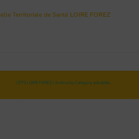
le Territoriale de Santé
LOIRE FOREZ
CPTS LOIRE FOREZ
/
Archive by Category actualités